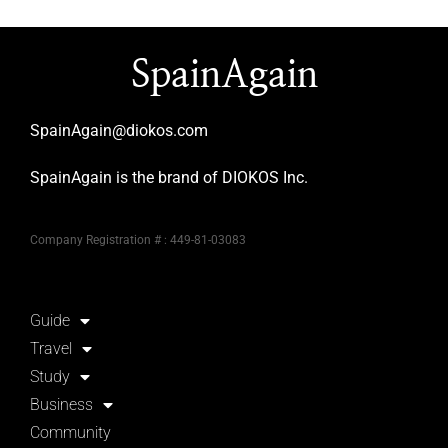
SpainAgain
SpainAgain@diokos.com
SpainAgain is the brand of DIOKOS Inc.
Company Registration # : 449-81-03083
Guide
Travel
Study
Business
Community