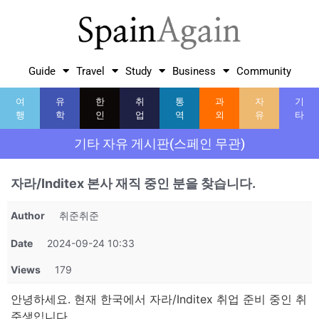
Guide
Travel
Study
Business
Community
여
유
한
취
통
과
자
기
행
학
인
업
역
외
유
타
기타 자유 게시판(스페인 무관)
자라/Inditex 본사 재직 중인 분을 찾습니다.
Author
취준취준
Date
2024-09-24 10:33
Views
179
안녕하세요. 현재 한국에서 자라/Inditex 취업 준비 중인 취
준생입니다.