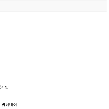
었지만
을 밝혀내어