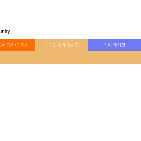
nity
어 과외/스터디
스페인 자유 게시판
기타 게시판