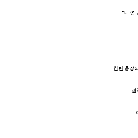
“내 연
한편 총장의
결