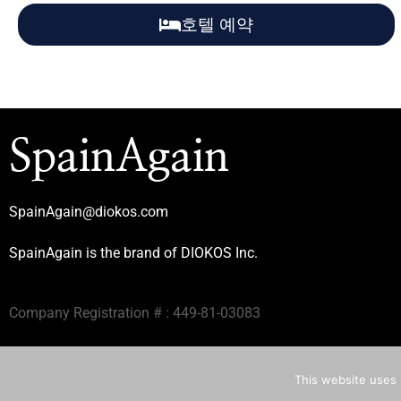
호텔 예약
SpainAgain
SpainAgain@diokos.com
SpainAgain is the brand of DIOKOS Inc.
Company Registration # : 449-81-03083
This website uses '