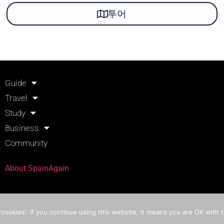
투어
Guide
Travel
Study
Business
Community
About SpainAgain
카톡 상담
cookies'. If you continue using this website, it means you are OK with t