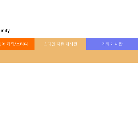
nity
어 과외/스터디
스페인 자유 게시판
기타 게시판