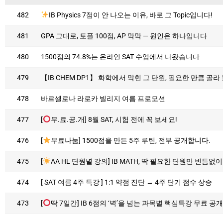
482
IB Physics 7점이 안 나오는 이유, 바로 그 Topic입니다!
481
GPA 그대로, 토플 100점, AP 막막 — 원인은 하나입니다
480
1500점의 74.8%는 온라인 SAT 수업에서 나왔습니다
479
【IB CHEM DP1】 화학에서 막힌 그 단원, 필요한 만큼 골라
478
바르셀로나 라로카 빌리지 여름 프로모션
477
[
무.료.공.개] 8월 SAT, 시험 전에 꼭 보세요!
476
[
무료나눔] 1500점을 만든 5주 루틴, 전부 공개합니다.
475
[
AA HL 단원별 강의] IB MATH, 딱 필요한 단원만 빈틈없이
474
[ SAT 여름 4주 특강 ] 1:1 약점 진단 → 4주 단기 점수 상승
473
[
딱 7일간] IB 6점의 ‘벽’을 넘는 과목별 핵심특강 무료 공개