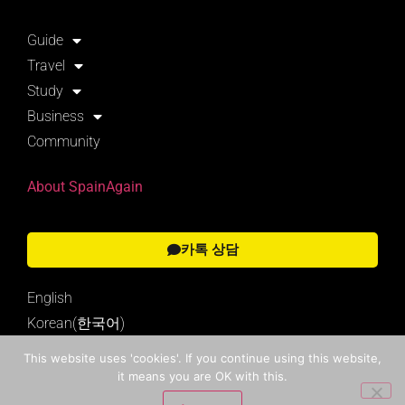
Guide
Travel
Study
Business
Community
About SpainAgain
카톡 상담
English
Korean(한국어)
This website uses 'cookies'. If you continue using this website,
it means you are OK with this.
Search