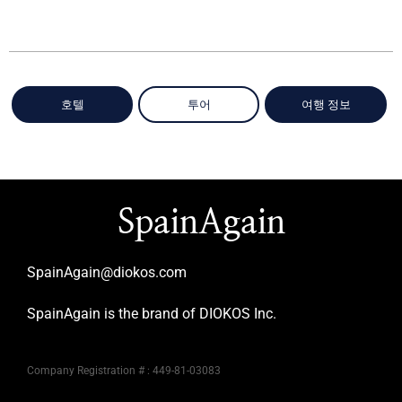
호텔
투어
여행 정보
SpainAgain
SpainAgain@diokos.com
SpainAgain is the brand of DIOKOS Inc.
Company Registration # : 449-81-03083