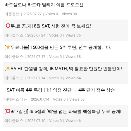
바르셀로나 라로카 빌리지 여름 프로모션
여행정보
|
2026.07.27
|
Votes 0
|
Views 30
[
무.료.공.개] 8월 SAT, 시험 전에 꼭 보세요!
에이클래스
|
2026.07.24
|
Votes 0
|
Views 36
[
무료나눔] 1500점을 만든 5주 루틴, 전부 공개합니다.
에이클래스
|
2026.07.17
|
Votes 0
|
Views 38
[
AA HL 단원별 강의] IB MATH, 딱 필요한 단원만 빈틈없이!
에이클래스
|
2026.07.14
|
Votes 0
|
Views 54
[ SAT 여름 4주 특강 ] 1:1 약점 진단 → 4주 단기 점수 상승
베테랑스에듀
|
2026.07.14
|
Votes 0
|
Views 53
[
딱 7일간] IB 6점의 ‘벽’을 넘는 과목별 핵심특강 무료 공개!
에이클래스
|
2026.07.10
|
Votes 0
|
Views 46