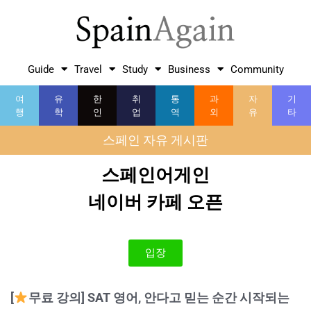
Guide
Travel
Study
Business
Community
여
유
한
취
통
과
자
기
행
학
인
업
역
외
유
타
스페인 자유 게시판
스페인어게인
네이버 카페 오픈
입장
[
무료 강의] SAT 영어, 안다고 믿는 순간 시작되는