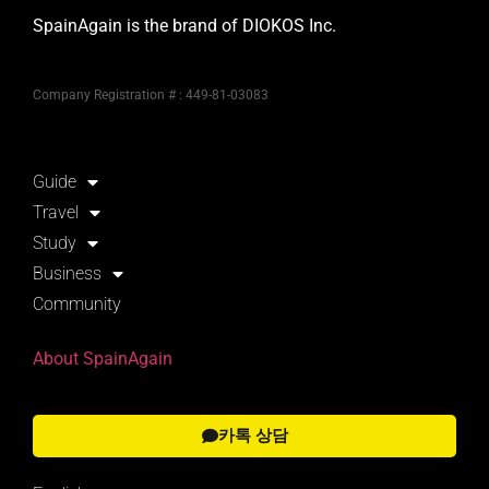
SpainAgain is the brand of DIOKOS Inc.
Company Registration # : 449-81-03083
Guide
Travel
Study
Business
Community
About SpainAgain
카톡 상담