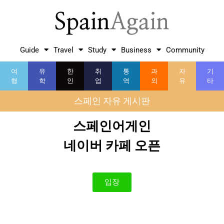
Guide
Travel
Study
Business
Community
여
유
한
취
통
과
자
기
행
학
인
업
역
외
유
타
스페인 자유 게시판
스페인어게인
네이버 카페 오픈
입장