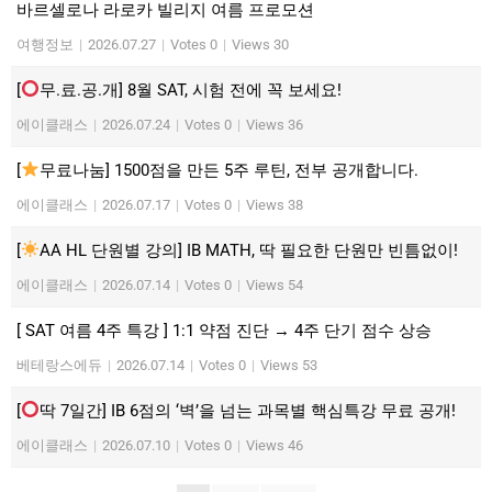
바르셀로나 라로카 빌리지 여름 프로모션
여행정보
|
2026.07.27
|
Votes 0
|
Views 30
[
무.료.공.개] 8월 SAT, 시험 전에 꼭 보세요!
에이클래스
|
2026.07.24
|
Votes 0
|
Views 36
[
무료나눔] 1500점을 만든 5주 루틴, 전부 공개합니다.
에이클래스
|
2026.07.17
|
Votes 0
|
Views 38
[
AA HL 단원별 강의] IB MATH, 딱 필요한 단원만 빈틈없이!
에이클래스
|
2026.07.14
|
Votes 0
|
Views 54
[ SAT 여름 4주 특강 ] 1:1 약점 진단 → 4주 단기 점수 상승
베테랑스에듀
|
2026.07.14
|
Votes 0
|
Views 53
[
딱 7일간] IB 6점의 ‘벽’을 넘는 과목별 핵심특강 무료 공개!
에이클래스
|
2026.07.10
|
Votes 0
|
Views 46