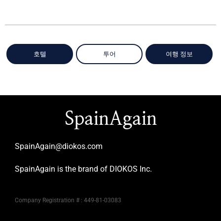
호텔
투어
여행 정보
SpainAgain
SpainAgain@diokos.com
SpainAgain is the brand of DIOKOS Inc.
Company Registration # : 449-81-03083