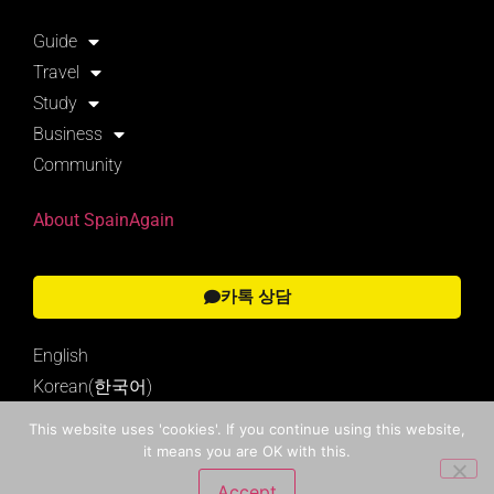
Guide
Travel
Study
Business
Community
About SpainAgain
카톡 상담
English
Korean(한국어)
This website uses 'cookies'. If you continue using this website,
it means you are OK with this.
Search
Accept