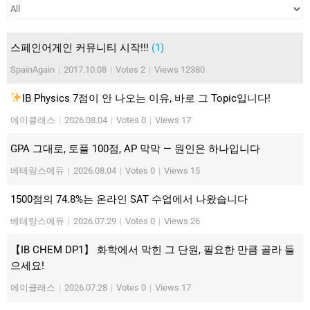
스페인어게인 커뮤니티 시작!!!
(1)
SpainAgain
|
2017.10.08
|
Votes 2
|
Views 12380
IB Physics 7점이 안 나오는 이유, 바로 그 Topic입니다!
에이클래스
|
2026.08.04
|
Votes 0
|
Views 17
GPA 그대로, 토플 100점, AP 막막 — 원인은 하나입니다
베테랑스에듀
|
2026.08.04
|
Votes 0
|
Views 15
1500점의 74.8%는 온라인 SAT 수업에서 나왔습니다
베테랑스에듀
|
2026.07.29
|
Votes 0
|
Views 26
【IB CHEM DP1】 화학에서 막힌 그 단원, 필요한 만큼 골라 들
으세요!
에이클래스
|
2026.07.28
|
Votes 0
|
Views 17