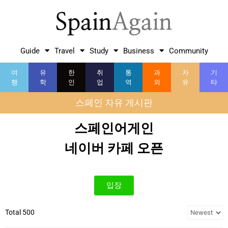
Guide
Travel
Study
Business
Community
여
유
한
취
통
과
자
기
행
학
인
업
역
외
유
타
스페인 자유 게시판
스페인어게인
네이버 카페 오픈
입장
Total 500