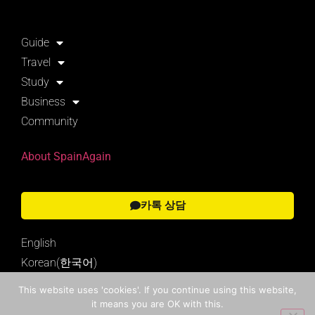
Guide
Travel
Study
Business
Community
About SpainAgain
카톡 상담
English
Korean(한국어)
This website uses 'cookies'. If you continue using this website,
it means you are OK with this.
Search