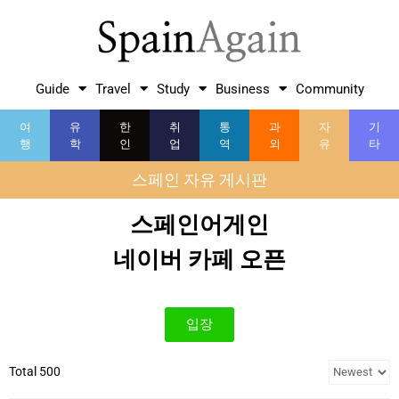
Guide
Travel
Study
Business
Community
여
유
한
취
통
과
자
기
행
학
인
업
역
외
유
타
스페인 자유 게시판
스페인어게인
네이버 카페 오픈
입장
Total 500