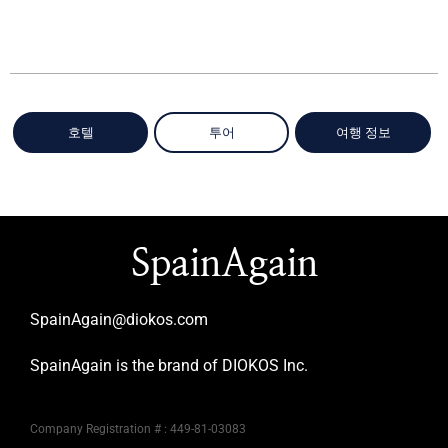
호텔
투어
여행 정보
SpainAgain
SpainAgain@diokos.com
SpainAgain is the brand of DIOKOS Inc.
Company Registration # : 449-81-03083