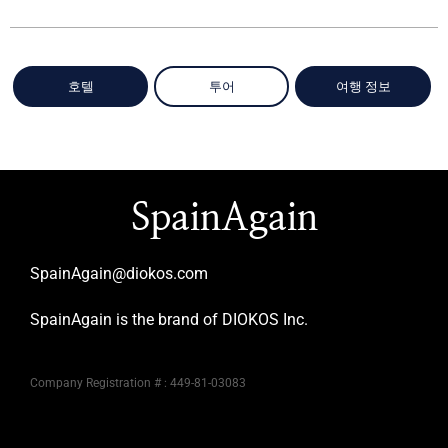
호텔
투어
여행 정보
SpainAgain
SpainAgain@diokos.com
SpainAgain is the brand of DIOKOS Inc.
Company Registration # : 449-81-03083