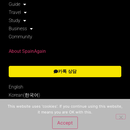
Guide
Travel
Study
Business
Community
About SpainAgain
카톡 상담
English
Korean(한국어)
This website uses 'cookies'. If you continue using this website,
it means you are OK with this.
Search
Accept