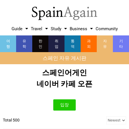
Guide
Travel
Study
Business
Community
여
유
한
취
통
과
자
기
행
학
인
업
역
외
유
타
스페인 자유 게시판
스페인어게인
네이버 카페 오픈
입장
Total 500