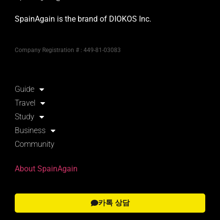
SpainAgain is the brand of DIOKOS Inc.
Company Registration # : 449-81-03083
Guide
Travel
Study
Business
Community
About SpainAgain
카톡 상담