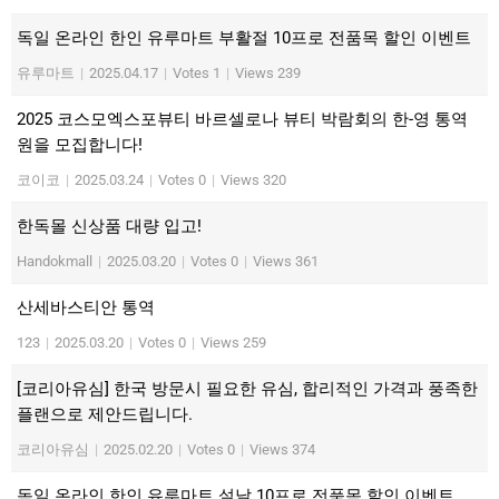
독일 온라인 한인 유루마트 부활절 10프로 전품목 할인 이벤트
유루마트
|
2025.04.17
|
Votes 1
|
Views 239
2025 코스모엑스포뷰티 바르셀로나 뷰티 박람회의 한-영 통역
원을 모집합니다!
코이코
|
2025.03.24
|
Votes 0
|
Views 320
한독몰 신상품 대량 입고!
Handokmall
|
2025.03.20
|
Votes 0
|
Views 361
산세바스티안 통역
123
|
2025.03.20
|
Votes 0
|
Views 259
[코리아유심] 한국 방문시 필요한 유심, 합리적인 가격과 풍족한
플랜으로 제안드립니다.
코리아유심
|
2025.02.20
|
Votes 0
|
Views 374
독일 온라인 한인 유루마트 설날 10프로 전품목 할인 이벤트