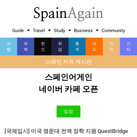
Guide
Travel
Study
Business
Community
여
유
한
취
통
과
자
기
행
학
인
업
역
외
유
타
스페인 자유 게시판
스페인어게인
네이버 카페 오픈
입장
[국제입시] 미국 명문대 전액 장학 지원 QuestBridge