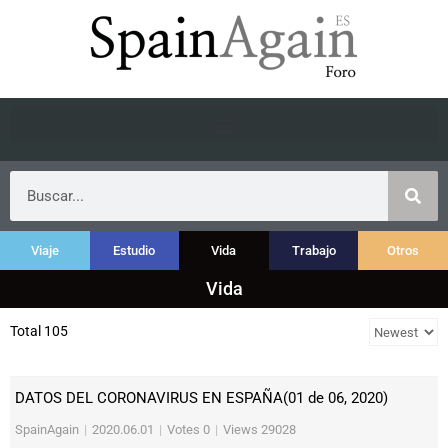
Viaje
Estudio
Vida
Trabajo
Otros
Vida
Total 105
DATOS DEL CORONAVIRUS EN ESPAÑA(01 de 06, 2020)
SpainAgain
|
2020.06.01
|
Votes 0
|
Views 29028