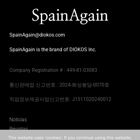
SpainAgain
SpainAgain@diokos.com
SpainAgain is the brand of DIOKOS Inc.
Company Registration # : 449-81-03083
통신판매업 신고번호 : 2024-화성봉담-0070호
직업정보제공사업신고번호: J1511020240012
Noticias
Revistas
This website uses 'cookies'. If you continue using this website,