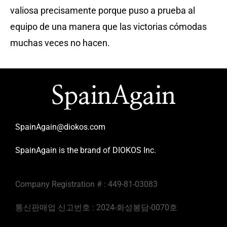
valiosa precisamente porque puso a prueba al
equipo de una manera que las victorias cómodas
muchas veces no hacen.
SpainAgain
SpainAgain@diokos.com
SpainAgain is the brand of DIOKOS Inc.
Company Registration # : 449-81-03083
통신판매업 신고번호 : 2024-화성봉담-0070호