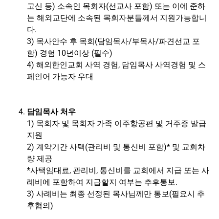
고신 등
)
소속인 목회자
(
선교사 포함
)
또는 이에 준하
는 해외교단에 소속된 목회자분들께서 지원가능합니
다
.
3)
목사안수 후 목회(담임목사
/
부목사
/
파견선교 포
함
)
경험 10년이상 (필수
)
4)
해외한인교회 사역 경험
,
담임목사 사역경험 및 스
페인어 가능자 우대
담임목사 처우
1) 목회자 및 목회자 가족 이주항공편 및 거주증 발급
지원
2) 계약기간 사택(관리비 및 통신비 포함
)*
및 교회차
량 제공
*
사택임대료
,
관리비
,
통신비를 교회에서 지급 또는 사
례비에 포함하여 지급할지 여부는 추후통보
.
3) 사례비는 최종 선정된 목사님께만 통보(필요시
추
후협의
)