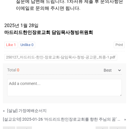
질문에 답변해 드립니다
. 1
차서류 제출 후 문의사항은
이메일로 문의해 주시면 됩니다
.
2025
년 1월 28일
마드리드한인장로교회 담임목사청빙위원회
Like
1
Unlike
0
Print
250127_마드리드-한인-장로교회-담임목사-청빙-공고문_최종-1.pdf
Total
0
«
[설날] 가정예배순서지
[설교요약] 2025-01-26 ‘마드리드한인장로교회를 향한 주님의 꿈’ #31
»