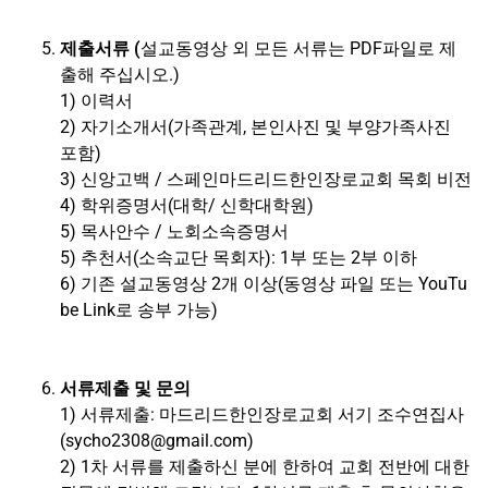
제출서류 (
설교동영상 외 모든 서류는 PDF파일로 제
출해 주십시오
.)
1)
이력서
2) 자기소개서(가족관계
,
본인사진 및 부양가족사진
포함
)
3)
신앙고백 / 스페인마드리드한인장로교회 목회 비전
4) 학위증명서(대학/ 신학대학원
)
5)
목사안수 / 노회소속증명서
5) 추천서(소속교단 목회자
): 1
부 또는 2부 이하
6) 기존 설교동영상
2
개 이상(동영상 파일 또는 YouTu
be Link로 송부 가능
)
서류제출 및 문의
1) 서류제출
:
마드리드한인장로교회 서기 조수연집사
(
sycho2308@gmail.com
)
2) 1
차 서류를 제출하신 분에 한하여 교회 전반에 대한