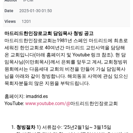
Author
IPCM
Date
2025-01-30 01:50
Views
1201
마드리드한인장로교회 담임목사 청빙 공고
마드리드한인장로교회는1981년 스페인 마드리드에 최초로
세워진 한인교회로 40여년간 마드리드 교민사역을 담당해
온 교회입니다(아래 홈페이지 및 Youtube 링크 참조
).
현 담
임목사님(이만희목사
)
께서 은퇴를 앞두고 계셔
,
교회청빙위
원회에서는 다음세대 교회의 비전을 만들어 가실 담임목사
님을 아래와 같이 청빙합니다
.
해외동포 사역에 관심 있으신
목회자분들의 많은 지원을 부탁드립니다
.
홈페이지
:
imadrid.es
YouTube:
www.youtube.com/@
마드리드한인장로교회
청빙절차
1) 서류접수
: ‘25
년2월1일~ 3월15일