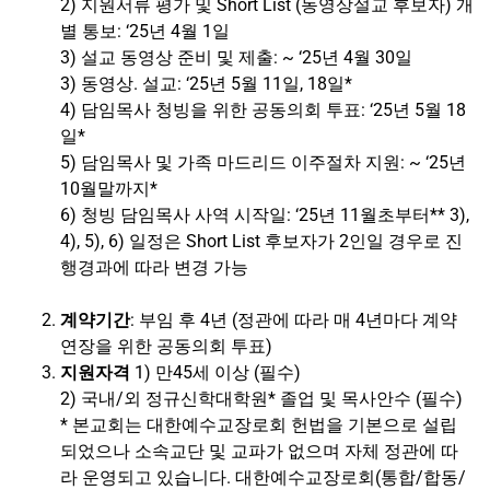
2) 지원서류 평가 및 Short List (동영상설교 후보자
)
개
별 통보
: ‘25
년 4월 1일
3) 설교 동영상 준비 및 제출
: ~ ‘25
년 4월 30일
3) 동영상. 설교
: ‘25
년 5월 11일
, 18
일
*
4) 담임목사 청빙을 위한 공동의회 투표
: ‘25
년 5월 18
일
*
5) 담임목사 및 가족 마드리드 이주절차 지원
: ~ ‘25
년
10월말까지
*
6) 청빙 담임목사 사역 시작일
: ‘25
년 11월초부터
*
* 3),
4), 5), 6)
일정은 Short List 후보자가 2인일 경우로 진
행경과에 따라 변경 가능
계약기간
:
부임 후 4년 (정관에 따라 매 4년마다 계약
연장을 위한 공동의회 투표
)
지원자격
1) 만45세 이상 (필수)
2)
국내
/
외 정규신학대학원
*
졸업 및
목사안수 (필수
)
* 본교회는 대한예수교장로회 헌법을 기본으로 설립
되었으나 소속교단 및 교파가 없으며 자체 정관에 따
라 운영되고 있습니다
.
대한예수교장로회(통합
/
합동
/