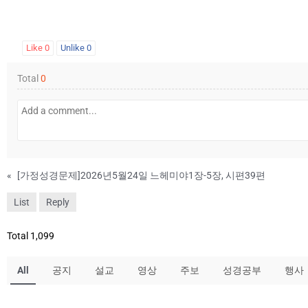
Like
0
Unlike
0
Total
0
«
[가정성경문제]2026년5월24일 느헤미야1장-5장, 시편39편
List
Reply
Total 1,099
All
공지
설교
영상
주보
성경공부
행사