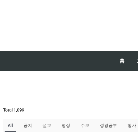
홈
Total 1,099
All
공지
설교
영상
주보
성경공부
행사