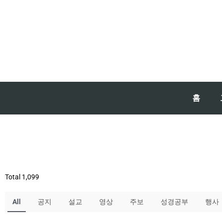
홈
Total 1,099
All
공지
설교
영상
주보
성경공부
행사