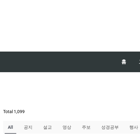
홈
Total 1,099
All
공지
설교
영상
주보
성경공부
행사