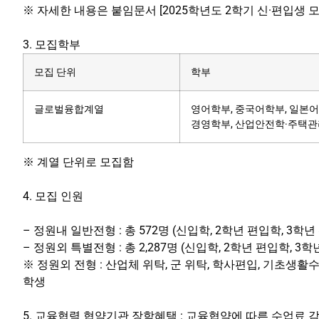
※ 자세한 내용은 붙임문서 [2025학년도 2학기 신·편입생 
3. 모집학부
모집 단위
학부
글로벌융합계열
영어학부, 중국어학부, 일본어
경영학부, 산업안전학·주택관
※ 계열 단위로 모집함
4. 모집 인원
– 정원내 일반전형 : 총 572명 (신입학, 2학년 편입학, 3학년
– 정원외 특별전형 : 총 2,287명 (신입학, 2학년 편입학, 3
※ 정원외 전형 : 산업체 위탁, 군 위탁, 학사편입, 기초생
학생
5. 교육협력 협약기관 장학혜택 : 교육협약에 따른 수업료 