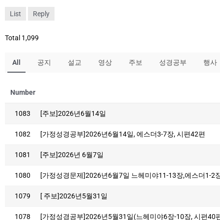
List
Reply
Total 1,099
All
공지
설교
영상
주보
성경공부
행사
Number
1083
[주보]2026년6월14일
1082
[가정성경공부]2026년6월14일, 에스더3-7장, 시편42편
1081
[주보]2026년 6월7일
1080
[가정성경문제]2026년6월7일 느헤미야11-13장,에스더1-2
1079
[ 주보]2026년5월31일
1078
[가정성경공부]2026년5월31일(느헤미야6장-10장, 시편40편