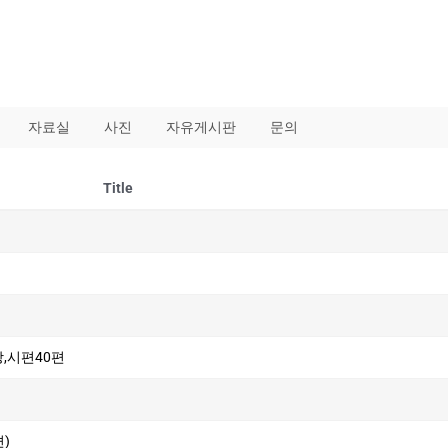
자료실
사진
자유게시판
문의
Title
장,시편40편
)