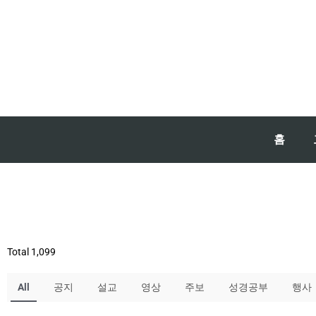
홈
Total 1,099
All
공지
설교
영상
주보
성경공부
행사