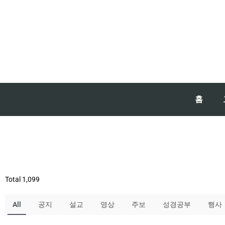
홈
Total 1,099
All
공지
설교
영상
주보
성경공부
행사