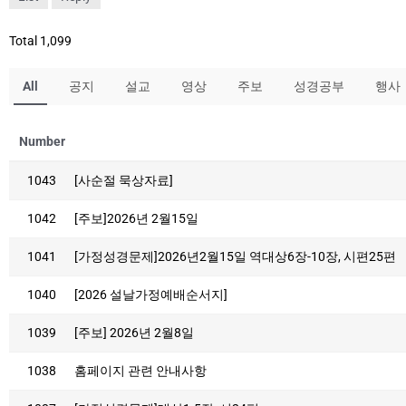
Total 1,099
All
공지
설교
영상
주보
성경공부
행사
Number
1043
[사순절 묵상자료]
1042
[주보]2026년 2월15일
1041
[가정성경문제]2026년2월15일 역대상6장-10장, 시편25편
1040
[2026 설날가정예배순서지]
1039
[주보] 2026년 2월8일
1038
홈페이지 관련 안내사항