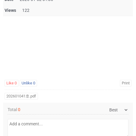
Views
122
Like
0
Unlike
0
Print
202601041호.pdf
Total
0