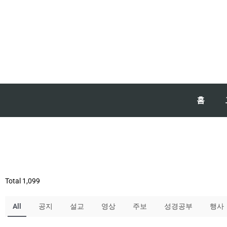
홈
Total 1,099
All
공지
설교
영상
주보
성경공부
행사