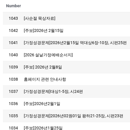
Number
1043
[사순절 묵상자료]
1042
[주보]2026년 2월15일
1041
[가정성경문제]2026년2월15일 역대상6장-10장, 시편25편
1040
[2026 설날가정예배순서지]
1039
[주보] 2026년 2월8일
1038
홈페이지 관련 안내사항
1037
[가정성경문제]대상1-5장, 시24편
1036
[주보]2026년2월1일
1035
[가정성경문제]2026년02원01일 왕하21-25장, 시편23편
1034
[주보]2026년1월25일