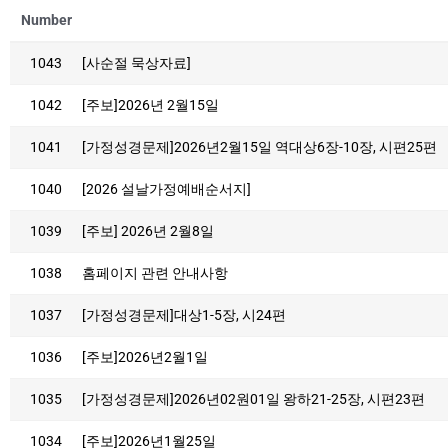
Number
1043
[사순절 묵상자료]
1042
[주보]2026년 2월15일
1041
[가정성경문제]2026년2월15일 역대상6장-10장, 시편25편
1040
[2026 설날가정예배순서지]
1039
[주보] 2026년 2월8일
1038
홈페이지 관련 안내사항
1037
[가정성경문제]대상1-5장, 시24편
1036
[주보]2026년2월1일
1035
[가정성경문제]2026년02원01일 왕하21-25장, 시편23편
1034
[주보]2026년1월25일