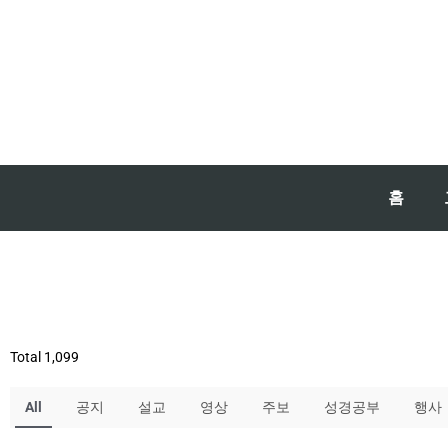
홈
Total 1,099
All
공지
설교
영상
주보
성경공부
행사