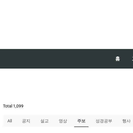
홈
Total 1,099
All
공지
설교
영상
주보
성경공부
행사