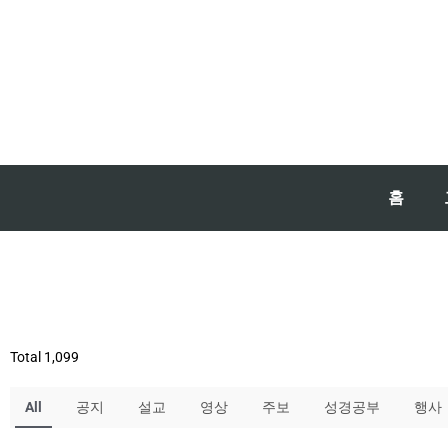
홈
Total 1,099
All
공지
설교
영상
주보
성경공부
행사