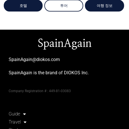
호텔
투어
여행 정보
SpainAgain
SpainAgain@diokos.com
SpainAgain is the brand of DIOKOS Inc.
Company Registration # : 449-81-03083
Guide
Travel