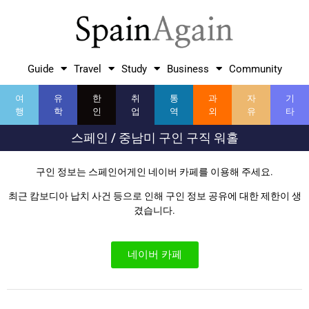
Guide
Travel
Study
Business
Community
여
유
한
취
통
과
자
기
행
학
인
업
역
외
유
타
스페인 / 중남미 구인 구직 워홀
구인 정보는 스페인어게인 네이버 카페를 이용해 주세요.
최근 캄보디아 납치 사건 등으로 인해 구인 정보 공유에 대한 제한이 생
겼습니다.
네이버 카페