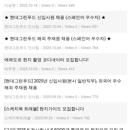
이승현
|
2025.10.18
|
Votes 0
|
Views 649
★ 현대그린푸드 신입사원 채용 (스페인어 우수자) ★
현대그린푸드 인사팀
|
2025.10.04
|
Votes 0
|
Views 921
★ 현대그린푸드 해외 주재원 채용 (스페인어 우수자) ★
현대그린푸드 인사팀
|
2025.10.04
|
Votes 0
|
Views 764
에콰도르 현지 촬영 코디네이터 모집합니다!
박주현
|
2025.10.03
|
Votes 0
|
Views 412
[현대그린푸드] 2025년 신입사원(본사 일반직무), 외국어 우수
해외 주재원 채용
현대그린푸드 인사팀
|
2025.09.29
|
Votes 0
|
Views 773
[스케치북 트래블] 현지가이드 모집합니다
스케치북트래블
|
2025.09.20
|
Votes 0
|
Views 742
[구인] 2025 K-전시회 내 K-FOOD관 통역원 및 현장요원 모집 글