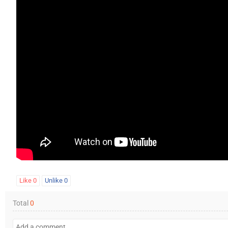
Like
0
Unlike
0
Total
0