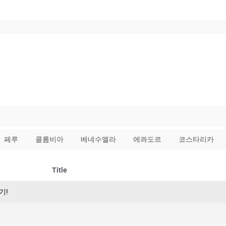
페루
콜롬비아
베네수엘라
에콰도르
코스타리카
Title
기!