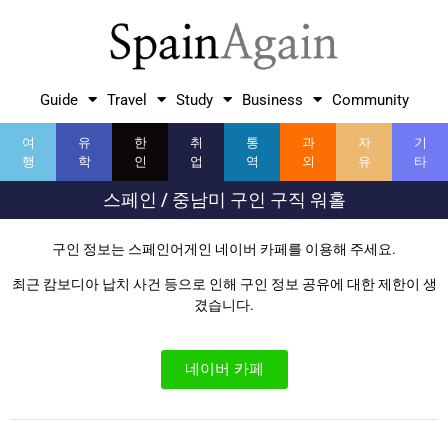
Guide
Travel
Study
Business
Community
여
유
한
취
통
과
자
기
행
학
인
업
역
외
유
타
스페인 / 중남미 구인 구직 워홀
구인 정보는 스페인어게인 네이버 카페를 이용해 주세요.
최근 캄보디아 납치 사건 등으로 인해 구인 정보 공유에 대한 제한이 생
겼습니다.
네이버 카페