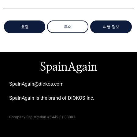
호텔
투어
여행 정보
SpainAgain
SpainAgain@diokos.com
SpainAgain is the brand of DIOKOS Inc.
Company Registration # : 449-81-03083