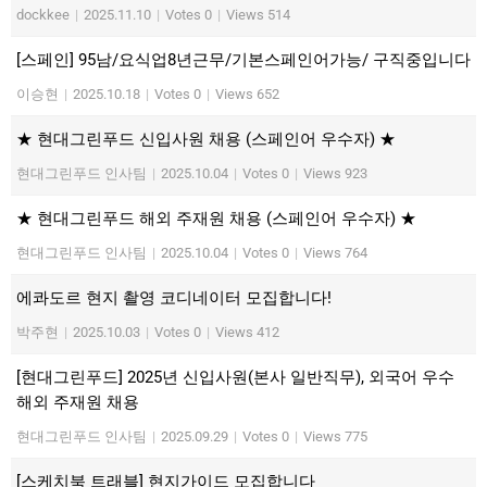
dockkee
|
2025.11.10
|
Votes 0
|
Views 514
[스페인] 95남/요식업8년근무/기본스페인어가능/ 구직중입니다
이승현
|
2025.10.18
|
Votes 0
|
Views 652
★ 현대그린푸드 신입사원 채용 (스페인어 우수자) ★
현대그린푸드 인사팀
|
2025.10.04
|
Votes 0
|
Views 923
★ 현대그린푸드 해외 주재원 채용 (스페인어 우수자) ★
현대그린푸드 인사팀
|
2025.10.04
|
Votes 0
|
Views 764
에콰도르 현지 촬영 코디네이터 모집합니다!
박주현
|
2025.10.03
|
Votes 0
|
Views 412
[현대그린푸드] 2025년 신입사원(본사 일반직무), 외국어 우수
해외 주재원 채용
현대그린푸드 인사팀
|
2025.09.29
|
Votes 0
|
Views 775
[스케치북 트래블] 현지가이드 모집합니다