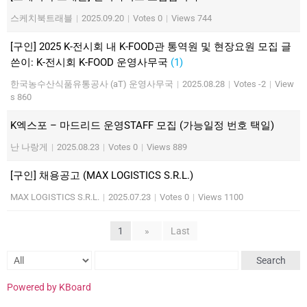
스케치북트래블
|
2025.09.20
|
Votes 0
|
Views 744
[구인] 2025 K-전시회 내 K-FOOD관 통역원 및 현장요원 모집 글
쓴이: K-전시회 K-FOOD 운영사무국
(1)
한국농수산식품유통공사 (aT) 운영사무국
|
2025.08.28
|
Votes -2
|
View
s 860
K엑스포 – 마드리드 운영STAFF 모집 (가능일정 번호 택일)
난 나랑게
|
2025.08.23
|
Votes 0
|
Views 889
[구인] 채용공고 (MAX LOGISTICS S.R.L.)
MAX LOGISTICS S.R.L.
|
2025.07.23
|
Votes 0
|
Views 1100
1
»
Last
Search
Powered by KBoard