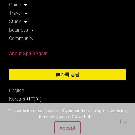
Guide
Travel
Study
Business
Community
About SpainAgain
카톡 상담
English
Korean(한국어)
This website uses 'cookies'. If you continue using this website,
it means you are OK with this.
Search
Accept