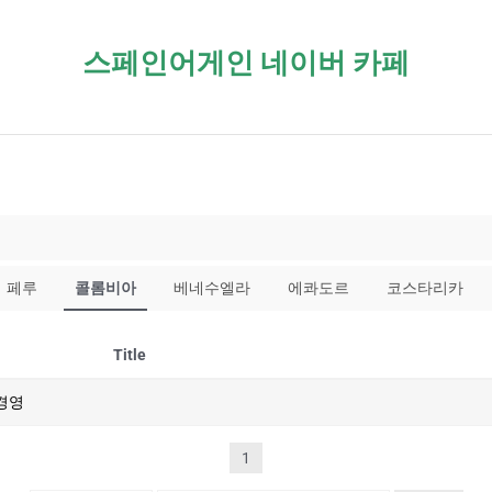
스페인어게인 네이버 카페
페루
콜롬비아
베네수엘라
에콰도르
코스타리카
Title
 경영
1