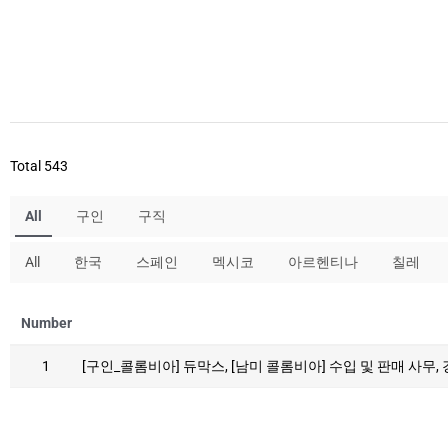
Total 543
All
구인
구직
All
한국
스페인
멕시코
아르헨티나
칠레
Number
1
[구인_콜롬비아] 듀막스, [남미 콜롬비아] 수입 및 판매 사무,