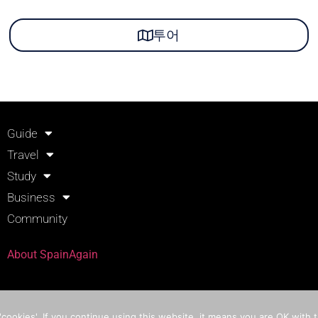
투어
Guide
Travel
Study
Business
Community
About SpainAgain
카톡 상담
cookies'. If you continue using this website, it means you are OK with t