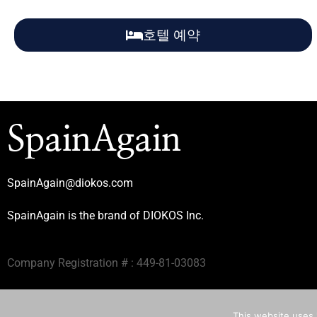
호텔 예약
SpainAgain
SpainAgain@diokos.com
SpainAgain is the brand of DIOKOS Inc.
Company Registration # : 449-81-03083
This website uses '