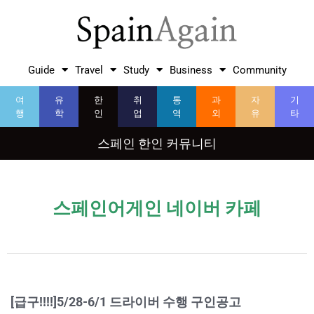
Guide
Travel
Study
Business
Community
여
유
한
취
통
과
자
기
행
학
인
업
역
외
유
타
스페인 한인 커뮤니티
스페인어게인 네이버 카페
[급구!!!!]5/28-6/1 드라이버 수행 구인공고