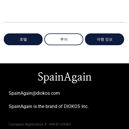
호텔
투어
여행 정보
SpainAgain
SpainAgain@diokos.com
SpainAgain is the brand of DIOKOS Inc.
Company Registration # : 449-81-03083