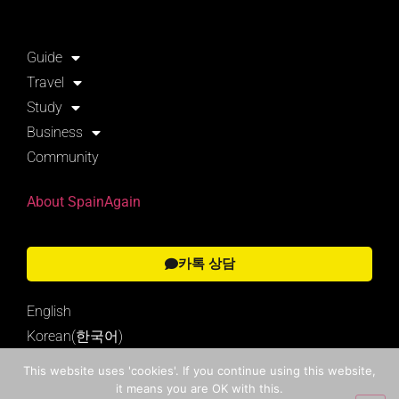
Guide
Travel
Study
Business
Community
About SpainAgain
카톡 상담
English
Korean(한국어)
This website uses 'cookies'. If you continue using this website,
it means you are OK with this.