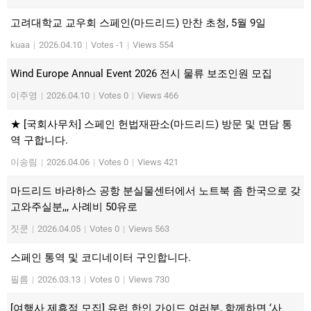
고려대학교 교우회 스페인(마드리드) 만찬 초청, 5월 9일
kuaa
|
2026.04.10
|
Votes -1
|
Views 554
Wind Europe Annual Event 2026 전시 물류 보조인원 모집
이주영
|
2026.04.10
|
Votes 0
|
Views 466
★ [국회사무처] 스페인 헌법재판소(마드리드) 방문 및 면담 통
역 구합니다.
이송림
|
2026.04.06
|
Votes 0
|
Views 421
마드리드 바라하스 공항 분실물센터에서 노트북 좀 한국으로 갖
고와주실분,,, 사례비 50유로
짓쿤
|
2026.04.05
|
Votes 0
|
Views 563
스페인 통역 및 코디네이터 구인합니다.
필름
|
2026.03.13
|
Votes 0
|
Views 730
[여행사 제휴점 모집] 유럽 한인 가이드 여러분, 함께하면 ‘사