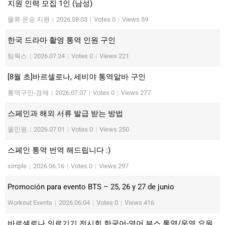
지원 인력 모집 1인 (남성)
물류 운송 지원
|
2026.08.03
|
Votes 0
|
Views 59
한국 드라마 촬영 통역 인원 구인
팀웍스
|
2026.07.24
|
Votes 0
|
Views 221
[8월 초]바르셀로나, 세비야 통역알바 구인
통역구인-경제
|
2026.07.07
|
Votes 0
|
Views 277
스페인과 해외 서류 발급 받는 방법
올민원
|
2026.07.01
|
Votes 0
|
Views 250
스페인 통역 번역 해드립니다 :)
simple
|
2026.06.16
|
Votes 0
|
Views 297
Promoción para evento BTS – 25, 26 y 27 de junio
Workout Events
|
2026.06.04
|
Votes 0
|
Views 416
바르셀로나 의료기기 전시회 한국어-영어 부스 통역/운영 요원