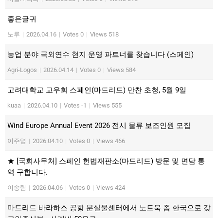
좋은글귀
노루
|
2026.04.16
|
Votes 0
|
Views 518
농업 분야 국외연수 현지 운영 파트너를 찾습니다 (스페인)
Agri-Logos
|
2026.04.14
|
Votes 0
|
Views 584
고려대학교 교우회 스페인(마드리드) 만찬 초청, 5월 9일
kuaa
|
2026.04.10
|
Votes -1
|
Views 555
Wind Europe Annual Event 2026 전시 물류 보조인원 모집
이주영
|
2026.04.10
|
Votes 0
|
Views 466
★ [국회사무처] 스페인 헌법재판소(마드리드) 방문 및 면담 통
역 구합니다.
이송림
|
2026.04.06
|
Votes 0
|
Views 424
마드리드 바라하스 공항 분실물센터에서 노트북 좀 한국으로 갖