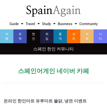
Guide
Travel
Study
Business
Community
여
유
한
취
통
과
자
기
행
학
인
업
역
외
유
타
스페인 한인 커뮤니티
스페인어게인 네이버 카페
온라인 한인마트 유루마트 불닭, 냉면 이벤트