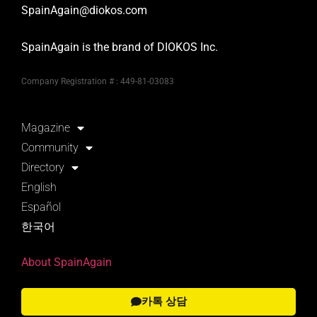
SpainAgain@diokos.com
SpainAgain is the brand of DIOKOS Inc.
Company Registration # : 449-81-03083
Magazine
Community
Directory
English
Español
한국어
About SpainAgain
카톡 상담