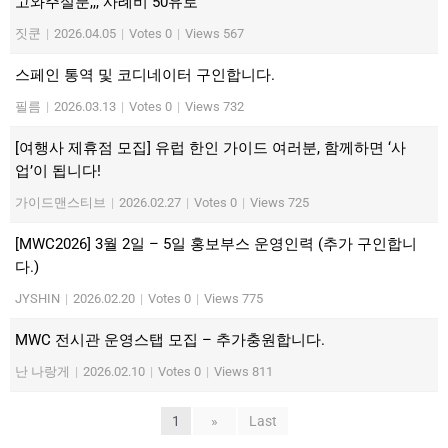
고와주실분,,, 사례비 50유로
짓쿤
|
2026.04.05
|
Votes 0
|
Views 567
스페인 통역 및 코디네이터 구인합니다.
필름
|
2026.03.13
|
Votes 0
|
Views 732
[여행사 제휴점 모집] 유럽 한인 가이드 여러분, 함께하면 ‘사
업’이 됩니다!
가이드맨스티브
|
2026.02.27
|
Votes 0
|
Views 725
[MWC2026] 3월 2일 – 5일 홍보부스 운영인력 (추가 구인합니
다.)
JYSHIN
|
2026.02.20
|
Votes 0
|
Views 775
MWC 전시관 운영스탭 모집 – 추가충원합니다.
난 나랑게
|
2026.02.10
|
Votes 0
|
Views 811
1
»
Last