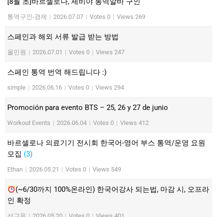
[8월 초]바르셀로나, 세비야 통역알바 구인
통역구인-경제
|
2026.07.07
|
Votes 0
|
Views 269
스페인과 해외 서류 발급 받는 방법
올민원
|
2026.07.01
|
Votes 0
|
Views 247
스페인 통역 번역 해드립니다 :)
simple
|
2026.06.16
|
Votes 0
|
Views 294
Promoción para evento BTS – 25, 26 y 27 de junio
Workout Events
|
2026.06.04
|
Votes 0
|
Views 412
바르셀로나 의료기기 전시회 한국어-영어 부스 통역/운영 요원
모집
(3)
Ethan
|
2026.05.21
|
Votes 0
|
Views 549
(~6/30까지 100%온라인) 한국어강사 되는법, 마감 시, 오프라
인 확정
선교육
|
2026.05.20
|
Votes 0
|
Views 401