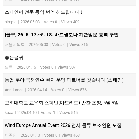
스페인어 전문 통역 번역 해드립니다:)
simple
|
2026.05.08
|
Votes 0
|
Views 409
[급구] 26. 5. 17.~5. 18. 바르셀로나 기관방문 통역 구인
서울시의회
|
2026.05.08
|
Votes 0
|
Views 315
좋은글귀
노루
|
2026.04.16
|
Votes 0
|
Views 507
농업 분야 국외연수 현지 운영 파트너를 찾습니다 (스페인)
Agri-Logos
|
2026.04.14
|
Votes 0
|
Views 576
고려대학교 교우회 스페인(마드리드) 만찬 초청, 5월 9일
kuaa
|
2026.04.10
|
Votes -1
|
Views 545
Wind Europe Annual Event 2026 전시 물류 보조인원 모집
이주영
|
2026.04.10
|
Votes 0
|
Views 463