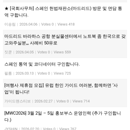
★ [국회사무처] 스페인 헌법재판소(마드리드) 방문 및 면담 통
역 구합니다.
이송림
|
2026.04.06
|
Votes 0
|
Views 418
마드리드 바라하스 공항 분실물센터에서 노트북 좀 한국으로 갖
고와주실분,,, 사례비 50유로
짓쿤
|
2026.04.05
|
Votes 0
|
Views 559
스페인 통역 및 코디네이터 구인합니다.
필름
|
2026.03.13
|
Votes 0
|
Views 725
[여행사 제휴점 모집] 유럽 한인 가이드 여러분, 함께하면 ‘사
업’이 됩니다!
가이드맨스티브
|
2026.02.27
|
Votes 0
|
Views 714
[MWC2026] 3월 2일 – 5일 홍보부스 운영인력 (추가 구인합니
다.)
JYSHIN
|
2026.02.20
|
Votes 0
|
Views 767