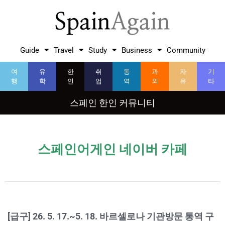
Guide
Travel
Study
Business
Community
여
유
한
취
통
과
자
기
행
학
인
업
역
외
유
타
스페인 한인 커뮤니티
스페인어게인 네이버 카페
[급구] 26. 5. 17.~5. 18. 바르셀로나 기관방문 통역 구