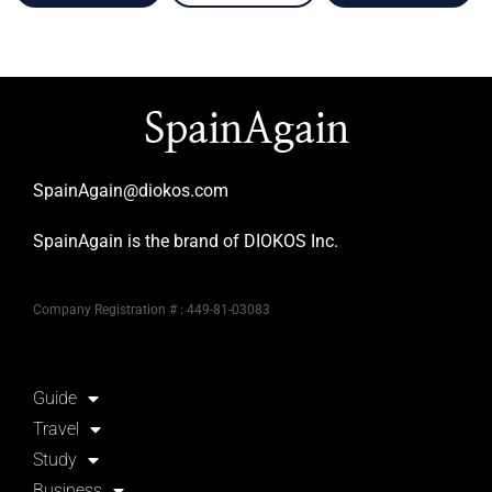
SpainAgain
SpainAgain@diokos.com
SpainAgain is the brand of DIOKOS Inc.
Company Registration # : 449-81-03083
Guide
Travel
Study
Business