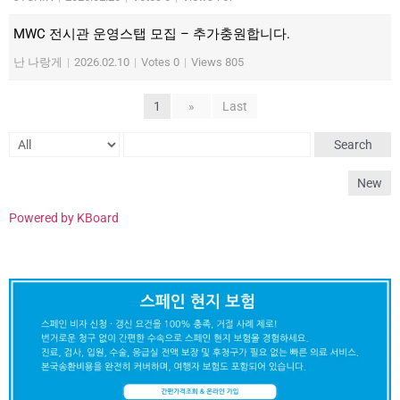
MWC 전시관 운영스탭 모집 – 추가충원합니다.
난 나랑게
|
2026.02.10
|
Votes 0
|
Views 805
1
»
Last
Search
New
Powered by KBoard