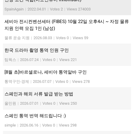
SpainAgain
|
2022.04.01
|
Votes 2
|
Views 274003
세비아 전시컨벤션세터 (FIBES) 10월 22일 오후4시 ~ 자정 물류
지원 인력 모집 1인 (남성)
물류 운송 지원
|
2026.08.03
|
Votes 0
|
Views 59
한국 드라마 촬영 통역 인원 구인
팀웍스
|
2026.07.24
|
Votes 0
|
Views 221
[8월 초]바르셀로나, 세비야 통역알바 구인
통역구인-경제
|
2026.07.07
|
Votes 0
|
Views 278
스페인과 해외 서류 발급 받는 방법
올민원
|
2026.07.01
|
Votes 0
|
Views 250
스페인 통역 번역 해드립니다 :)
simple
|
2026.06.16
|
Votes 0
|
Views 298