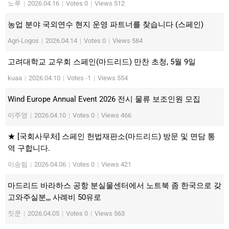
노루
|
2026.04.16
|
Votes 0
|
Views 512
농업 분야 국외연수 현지 운영 파트너를 찾습니다 (스페인)
Agri-Logos
|
2026.04.14
|
Votes 0
|
Views 584
고려대학교 교우회 스페인(마드리드) 만찬 초청, 5월 9일
kuaa
|
2026.04.10
|
Votes -1
|
Views 554
Wind Europe Annual Event 2026 전시 물류 보조인원 모집
이주영
|
2026.04.10
|
Votes 0
|
Views 466
★ [국회사무처] 스페인 헌법재판소(마드리드) 방문 및 면담 통
역 구합니다.
이송림
|
2026.04.06
|
Votes 0
|
Views 421
마드리드 바라하스 공항 분실물센터에서 노트북 좀 한국으로 갖
고와주실분,,, 사례비 50유로
짓쿤
|
2026.04.05
|
Votes 0
|
Views 563