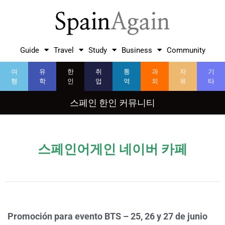
Guide
Travel
Study
Business
Community
여
유
한
취
통
과
자
기
행
학
인
업
역
외
유
타
스페인 한인 커뮤니티
스페인어게인 네이버 카페
Promoción para evento BTS – 25, 26 y 27 de junio