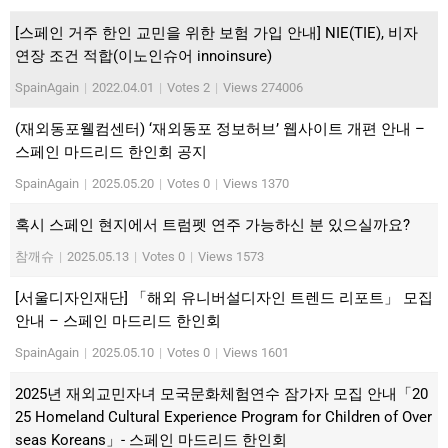
[스페인 거주 한인 교민을 위한 보험 가입 안내] NIE(TIE), 비자
연장 조건 적합(이노인슈어 innoinsure)
SpainAgain
|
2022.04.01
|
Votes 2
|
Views 274006
(재외동포웰컴센터) ‘재외동포 정보허브’ 웹사이트 개편 안내 –
스페인 마드리드 한인회 공지
SpainAgain
|
2025.05.20
|
Votes 0
|
Views 1370
혹시 스페인 현지에서 트럼펫 연주 가능하신 분 있으실까요?
참깨슈
|
2025.05.13
|
Votes 0
|
Views 1573
[서울디자인재단] 「해외 유니버설디자인 트렌드 리포트」 모집
안내 – 스페인 마드리드 한인회
SpainAgain
|
2025.05.10
|
Votes 0
|
Views 1601
2025년 재외교민자녀 모국문화체험연수 잠가자 모집 안내「20
25 Homeland Cultural Experience Program for Children of Over
seas Koreans」- 스페인 마드리드 한인회