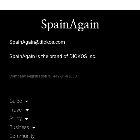
SpainAgain
SpainAgain@diokos.com
SpainAgain is the brand of DIOKOS Inc.
Company Registration # : 449-81-03083
Guide
Travel
Study
Business
Community