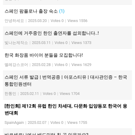
스페인 팜플로나 출장 숙소
(1)
안녕하세요
|
2025.03.20
|
Votes 0
|
Views 1556
스페인에 거주중인 한인 출연자를 섭외합니다..!
빛나는제작소
|
2025.03.11
|
Votes 0
|
Views 1373
한국 화장품 바이어 분들을 모집합니다!
엘레강스코어
|
2025.02.28
|
Votes 0
|
Views 1629
스페인 서류 발급 | 번역공증 | 아포스티유 | 대사관인증 – 한국
통합민원센터
한통민
|
2025.02.11
|
Votes 0
|
Views 1704
[한인회] 제12회 유럽 한인 차세대, 다문화 입양동포 한국어 웅
변대회
SpainAgain
|
2025.02.07
|
Votes 0
|
Views 1755
바르셀로나에서 배드민턴 칠 곳 있을까요?