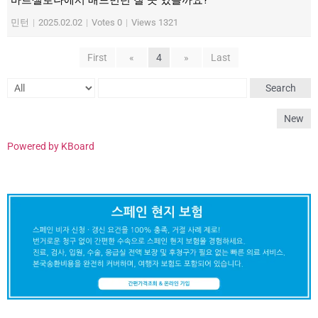
민턴
|
2025.02.02
|
Votes 0
|
Views 1321
First
«
4
»
Last
Search
New
Powered by KBoard