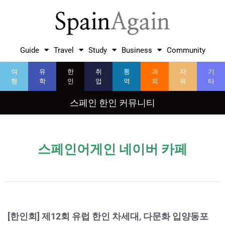
Guide
Travel
Study
Business
Community
여
유
한
취
통
과
자
기
행
학
인
업
역
외
유
타
스페인 한인 커뮤니티
스페인어게인 네이버 카페
[한인회] 제12회 유럽 한인 차세대, 다문화 입양동포