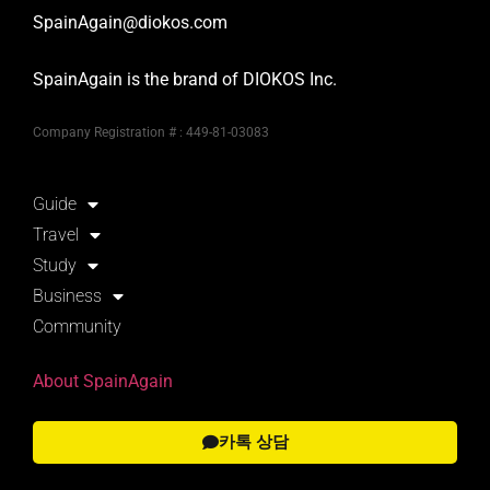
SpainAgain@diokos.com
SpainAgain is the brand of DIOKOS Inc.
Company Registration # : 449-81-03083
Guide
Travel
Study
Business
Community
About SpainAgain
카톡 상담