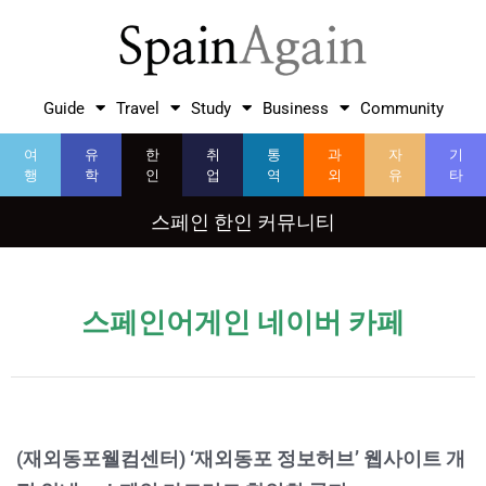
Guide
Travel
Study
Business
Community
여
유
한
취
통
과
자
기
행
학
인
업
역
외
유
타
스페인 한인 커뮤니티
스페인어게인 네이버 카페
(재외동포웰컴센터) ‘재외동포 정보허브’ 웹사이트 개