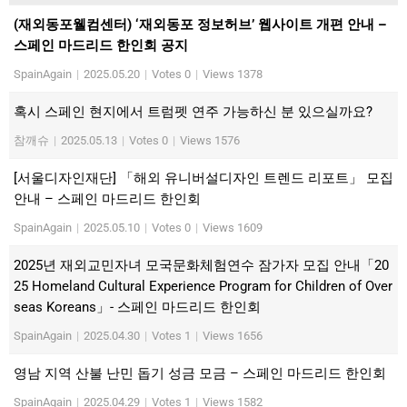
(재외동포웰컴센터) ‘재외동포 정보허브’ 웹사이트 개편 안내 –
스페인 마드리드 한인회 공지
SpainAgain
|
2025.05.20
|
Votes 0
|
Views 1378
혹시 스페인 현지에서 트럼펫 연주 가능하신 분 있으실까요?
참깨슈
|
2025.05.13
|
Votes 0
|
Views 1576
[서울디자인재단] 「해외 유니버설디자인 트렌드 리포트」 모집
안내 – 스페인 마드리드 한인회
SpainAgain
|
2025.05.10
|
Votes 0
|
Views 1609
2025년 재외교민자녀 모국문화체험연수 잠가자 모집 안내「20
25 Homeland Cultural Experience Program for Children of Over
seas Koreans」- 스페인 마드리드 한인회
SpainAgain
|
2025.04.30
|
Votes 1
|
Views 1656
영남 지역 산불 난민 돕기 성금 모금 – 스페인 마드리드 한인회
SpainAgain
|
2025.04.29
|
Votes 1
|
Views 1582