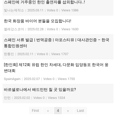
스페인에 거주중인 한인 출연자를 섭외합니다..!
빛나는제작소
|
2025.03.11
|
Votes 0
|
Views 1386
한국 화장품 바이어 분들을 모집합니다!
엘레강스코어
|
2025.02.28
|
Votes 0
|
Views 1630
스페인 서류 발급 | 번역공증 | 아포스티유 | 대사관인증 – 한국
통합민원센터
한통민
|
2025.02.11
|
Votes 0
|
Views 1707
[한인회] 제12회 유럽 한인 차세대, 다문화 입양동포 한국어 웅
변대회
SpainAgain
|
2025.02.07
|
Votes 0
|
Views 1755
바르셀로나에서 배드민턴 칠 곳 있을까요?
민턴
|
2025.02.02
|
Votes 0
|
Views 1324
First
«
4
»
Last