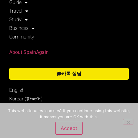
Guide
Travel
Study
Business
Community
About SpainAgain
카톡 상담
English
Korean(한국어)
This website uses 'cookies'. If you continue using this website,
it means you are OK with this.
Search
Accept