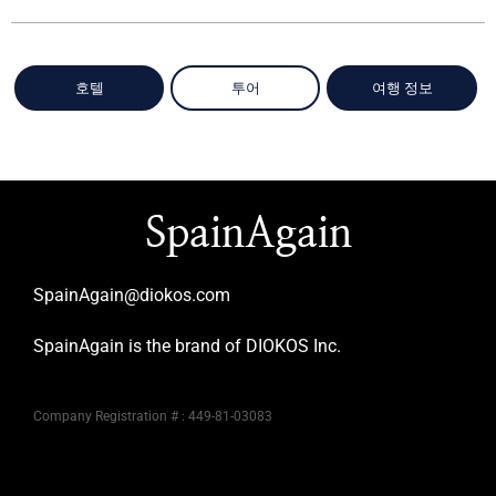
호텔
투어
여행 정보
SpainAgain
SpainAgain@diokos.com
SpainAgain is the brand of DIOKOS Inc.
Company Registration # : 449-81-03083