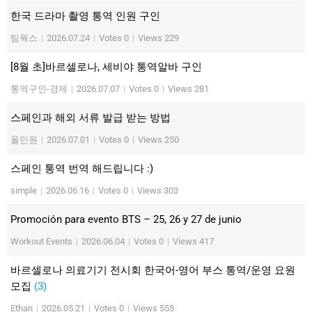
한국 드라마 촬영 통역 인원 구인
팀웍스
|
2026.07.24
|
Votes 0
|
Views 229
[8월 초]바르셀로나, 세비야 통역알바 구인
통역구인-경제
|
2026.07.07
|
Votes 0
|
Views 281
스페인과 해외 서류 발급 받는 방법
올민원
|
2026.07.01
|
Votes 0
|
Views 250
스페인 통역 번역 해드립니다 :)
simple
|
2026.06.16
|
Votes 0
|
Views 303
Promoción para evento BTS – 25, 26 y 27 de junio
Workout Events
|
2026.06.04
|
Votes 0
|
Views 417
바르셀로나 의료기기 전시회 한국어-영어 부스 통역/운영 요원
모집
(3)
Ethan
|
2026.05.21
|
Votes 0
|
Views 555