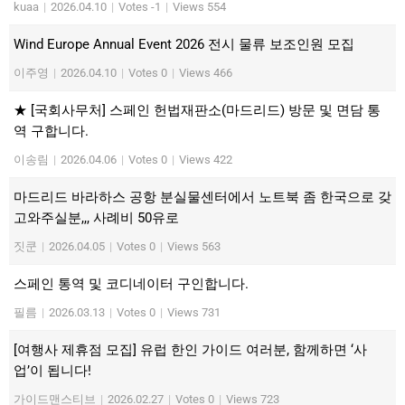
kuaa
|
2026.04.10
|
Votes -1
|
Views 554
Wind Europe Annual Event 2026 전시 물류 보조인원 모집
이주영
|
2026.04.10
|
Votes 0
|
Views 466
★ [국회사무처] 스페인 헌법재판소(마드리드) 방문 및 면담 통
역 구합니다.
이송림
|
2026.04.06
|
Votes 0
|
Views 422
마드리드 바라하스 공항 분실물센터에서 노트북 좀 한국으로 갖
고와주실분,,, 사례비 50유로
짓쿤
|
2026.04.05
|
Votes 0
|
Views 563
스페인 통역 및 코디네이터 구인합니다.
필름
|
2026.03.13
|
Votes 0
|
Views 731
[여행사 제휴점 모집] 유럽 한인 가이드 여러분, 함께하면 ‘사
업’이 됩니다!
가이드맨스티브
|
2026.02.27
|
Votes 0
|
Views 723