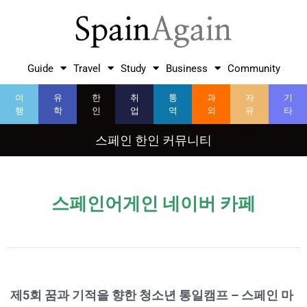
Guide
Travel
Study
Business
Community
여
유
한
취
통
과
자
기
행
학
인
업
역
외
유
타
스페인 한인 커뮤니티
스페인어게인 네이버 카페
제5회 꿈과 기적을 향한 청소년 통일캠프 – 스페인 마