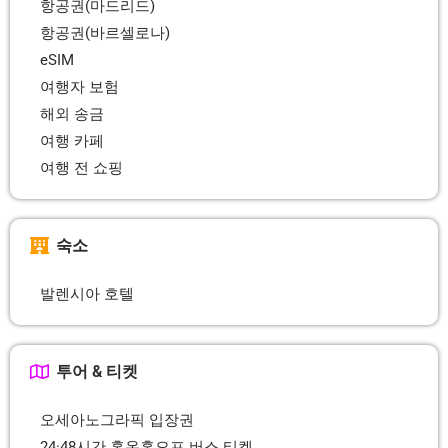
항공권(마드리드)
항공권(바르셀로나)
eSIM
여행자 보험
해외 송금
여행 카페
여행 전 쇼핑
숙소
발렌시아 호텔
투어 & 티켓
오세아노그라픽 입장권
24·48시간 홉온홉오프 버스 티켓