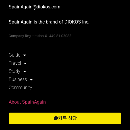
SpainAgain@diokos.com
SpainAgain is the brand of DIOKOS Inc.
Company Registration # : 449-81-03083
Guide
Travel
Study
Business
Community
About SpainAgain
카톡 상담