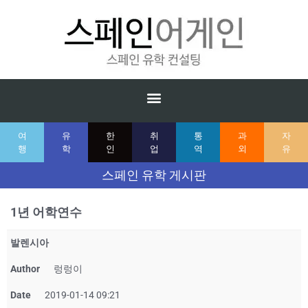
여
유
한
취
통
과
자
행
학
인
업
역
외
유
스페인 유학 게시판
1년 어학연수
발렌시아
Author
렁렁이
Date
2019-01-14 09:21