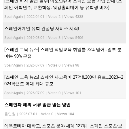
[스페인 비자 발급 필수] 이노인슈어 스페인 보험 가입 안내 (스
페인 어학연수, 교환학생, 워킹홀리데이 등 유학생 비자)
SpainAgain
|
2022.04.01
|
Votes 2
|
Views 4338
스페인어게인 유학 컨설팅 서비스 시작!
SpainAgain
|
2019.03.04
|
Votes 3
|
Views 5406
[스페인 교육 뉴스] 스페인 직업교육 취업률 73% 넘어…일부 분
야는 90% 근접
SpainAgain
|
2026.07.09
|
Votes 0
|
Views 98
[스페인 교육 뉴스] 스페인 사교육비 27억8,200만 유로…2023~2
024학년도 역대 최대 규모
SpainAgain
|
2026.07.09
|
Votes 0
|
Views 101
스페인과 해외 서류 발급 받는 방법
올민원
|
2026.07.01
|
Votes 0
|
Views 104
에우로뻬아 대학교, 스포츠 분야 세계 137위…스페인 스포츠·보