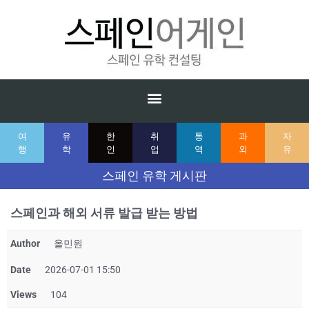
여
유
한
취
통
과
자
행
학
인
업
역
외
유
스페인 유학 게시판
스페인과 해외 서류 발급 받는 방법
Author
올민원
Date
2026-07-01 15:50
Views
104