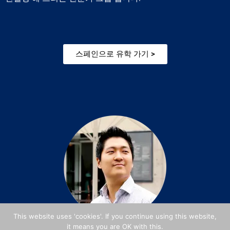
스페인으로 유학 가기 >
This website uses 'cookies'. If you continue using this website,
it means you are OK with this.