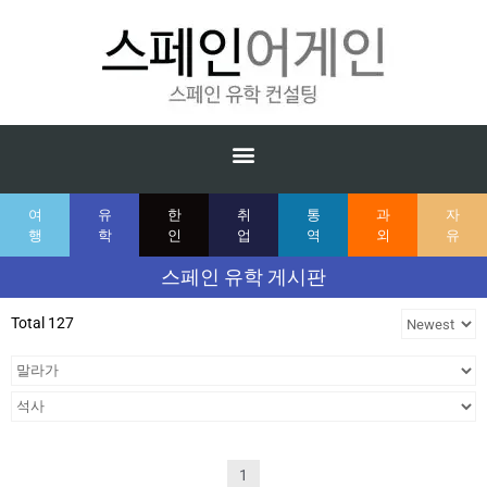
여
유
한
취
통
과
자
행
학
인
업
역
외
유
스페인 유학 게시판
Total 127
1