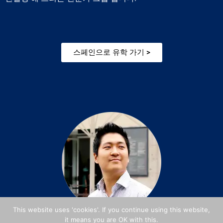
스페인으로 유학 가기 >
This website uses 'cookies'. If you continue using this website,
it means you are OK with this.