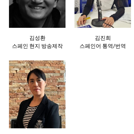
김성환
김진희
스페인 현지 방송제작
스페인어 통역/번역