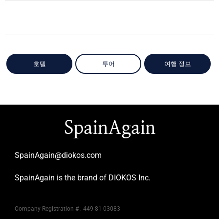
호텔
투어
여행 정보
SpainAgain
SpainAgain@diokos.com
SpainAgain is the brand of DIOKOS Inc.
Company Registration # : 449-81-03083