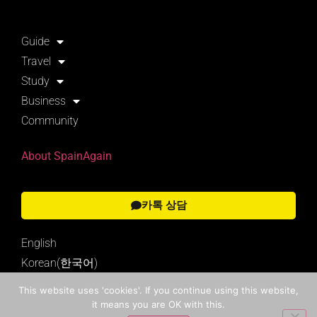
Guide
Travel
Study
Business
Community
About SpainAgain
카톡 상담
English
Korean(한국어)
This website uses 'cookies'. If you continue using this website,
it means you are OK with this.
Search