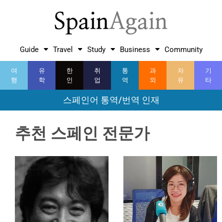
Guide
Travel
Study
Business
Community
여
유
한
취
통
과
자
기
행
학
인
업
역
외
유
타
스페인어 통역/번역 인재
추천 스페인 전문가