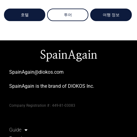
호텔
투어
여행 정보
SpainAgain
SpainAgain@diokos.com
SpainAgain is the brand of DIOKOS Inc.
Company Registration # : 449-81-03083
Guide