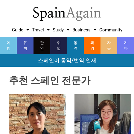
Guide
Travel
Study
Business
Community
여
유
한
취
통
과
자
기
행
학
인
업
역
외
유
타
스페인어 통역/번역 인재
추천 스페인 전문가