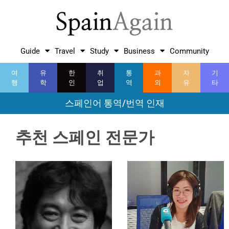
Guide
Travel
Study
Business
Community
여
유
한
취
통
과
자
기
행
학
인
업
역
외
유
타
스페인어 통역/번역 인재
추천 스페인 전문가