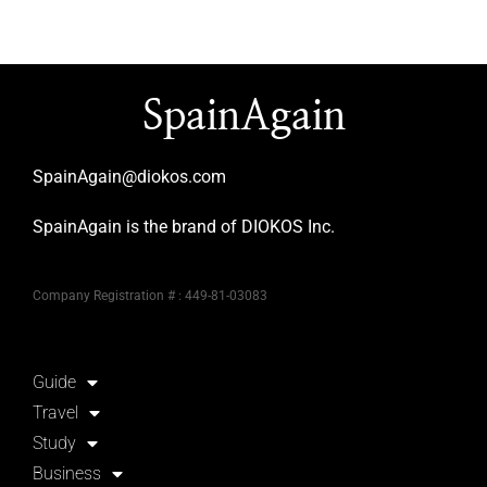
SpainAgain
SpainAgain@diokos.com
SpainAgain is the brand of DIOKOS Inc.
Company Registration # : 449-81-03083
Guide
Travel
Study
Business