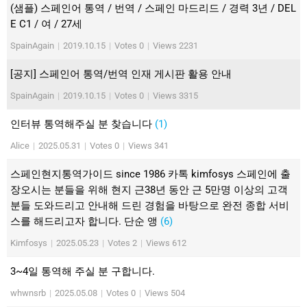
(샘플) 스페인어 통역 / 번역 / 스페인 마드리드 / 경력 3년 / DEL
E C1 / 여 / 27세
SpainAgain
|
2019.10.15
|
Votes 0
|
Views 2231
[공지] 스페인어 통역/번역 인재 게시판 활용 안내
SpainAgain
|
2019.10.15
|
Votes 0
|
Views 3315
인터뷰 통역해주실 분 찾습니다
(1)
Alice
|
2025.05.31
|
Votes 0
|
Views 341
스페인현지통역가이드 since 1986 카톡 kimfosys 스페인에 출
장오시는 분들을 위해 현지 근38년 동안 근 5만명 이상의 고객
분들 도와드리고 안내해 드린 경험을 바탕으로 완전 종합 서비
스를 해드리고자 합니다. 단순 앵
(6)
Kimfosys
|
2025.05.23
|
Votes 2
|
Views 612
3~4일 통역해 주실 분 구합니다.
whwnsrb
|
2025.05.08
|
Votes 0
|
Views 504