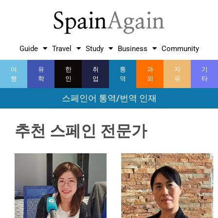
Guide
Travel
Study
Business
Community
여
유
한
취
통
과
자
기
행
학
인
업
역
외
유
타
스페인어 통역/번역 인재
추천 스페인 전문가