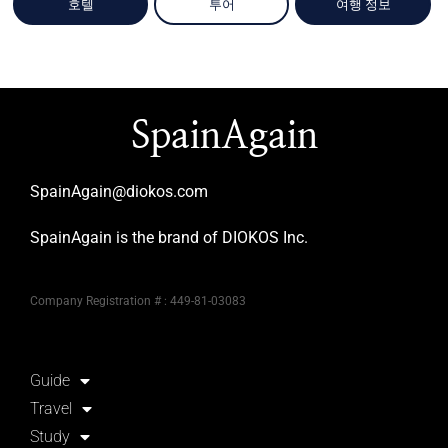
호텔
투어
여행 정보
SpainAgain
SpainAgain@diokos.com
SpainAgain is the brand of DIOKOS Inc.
Company Registration # : 449-81-03083
Guide
Travel
Study