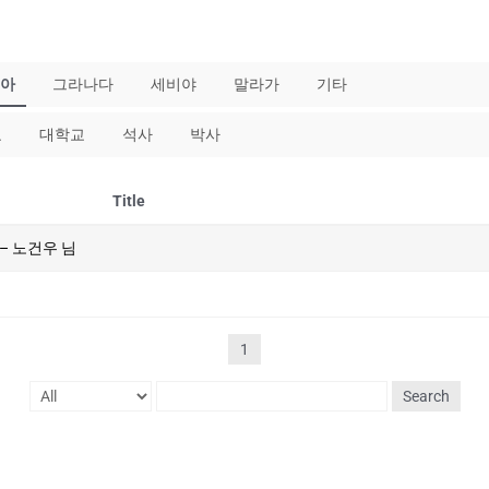
아
그라나다
세비야
말라가
기타
교
대학교
석사
박사
Title
– 노건우 님
1
Search