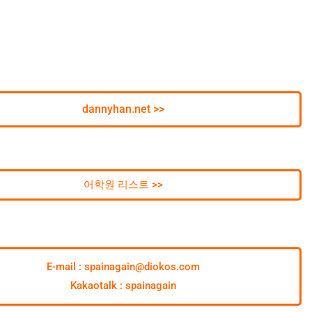
dannyhan.net >>
어학원 리스트 >>
E-mail : spainagain@diokos.com
Kakaotalk : spainagain