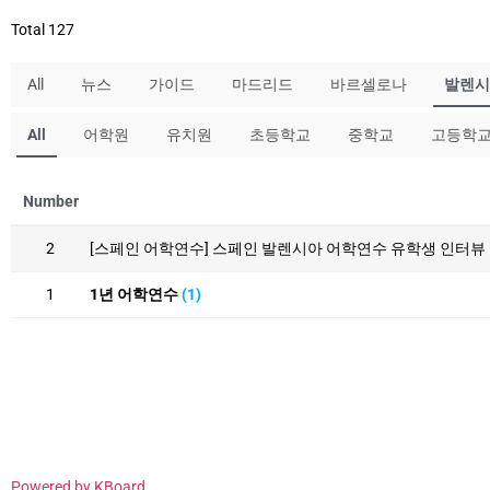
Total 127
All
뉴스
가이드
마드리드
바르셀로나
발렌시
All
어학원
유치원
초등학교
중학교
고등학
Number
2
[스페인 어학연수] 스페인 발렌시아 어학연수 유학생 인터뷰 
1
1년 어학연수
(1)
Powered by KBoard