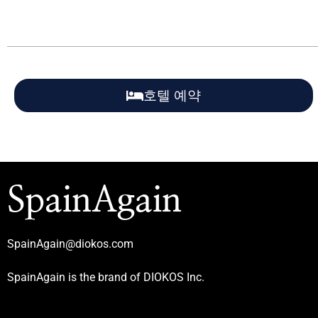
호텔 예약
SpainAgain
SpainAgain@diokos.com
SpainAgain is the brand of DIOKOS Inc.