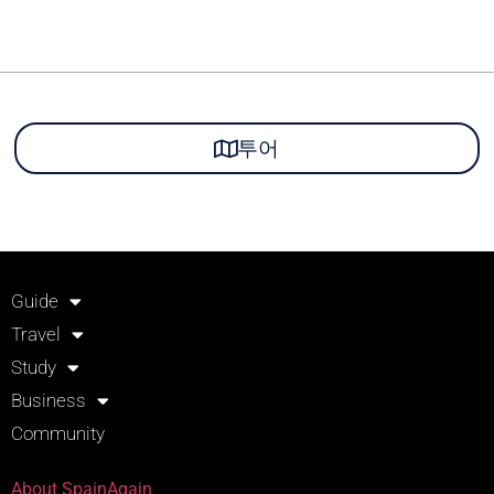
투어
Guide
Travel
Study
Business
Community
About SpainAgain