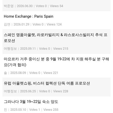
박준영
|
2026.06.30
|
Votes 0
|
Views 54
Home Exchange : Paris Spain
김연
|
2026.01.29
|
Votes 0
|
Views 124
스페인 명품아울렛, 라로카빌리지 & 라스로사스빌리지 추석 프
로모션
여행정보
|
2025.09.11
|
Votes 0
|
Views 215
마요르카 거주 중이신 분 중 9월 19-22에 차 지원 해주실 분 구해
요(가격 협의)
솔
|
2025.08.09
|
Votes 0
|
Views 221
유럽 아울렛쇼핑, 비스터 컬렉션 단독 여름 프로모션
여행정보
|
2025.06.25
|
Votes 0
|
Views 228
그라나다 3월 19~22일 숙소 양도
진
|
2025.03.10
|
Votes 1
|
Views 255