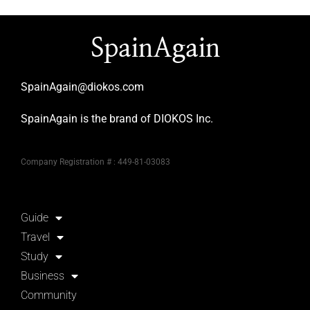
SpainAgain
SpainAgain@diokos.com
SpainAgain is the brand of DIOKOS Inc.
Company Registration # : 449-81-03083
Guide
Travel
Study
Business
Community