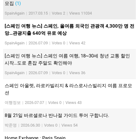
모집
(1)
SpainAgain
|
2017.03.15
|
Votes 2
|
Views 11034
[스페인 여행 뉴스] 스페인, 올여름 외국인 관광객 4,300만 명 전
망…관광지출 640억 유로 예상
SpainAgain
|
2026.07.09
|
Votes 0
|
Views 42
[스페인 여행 뉴스] 스페인 여름 여행, 18~30세 청년 교통 할인
시작…도로 혼잡 주말도 확인해야
SpainAgain
|
2026.07.09
|
Votes 0
|
Views 36
스페인 아울렛, 라로카빌리지 & 라스로사스빌리지 여름 프로모
션
여행정보
|
2026.07.07
|
Votes 0
|
Views 43
8월 21일 바르셀로나 반나절 가이드 투어 구합니다.
박준영
|
2026.06.30
|
Votes 0
|
Views 54
Home Exchange : Paris Spain