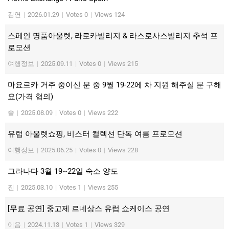
김연
|
2026.01.29
|
Votes 0
|
Views 124
스페인 명품아울렛, 라로카빌리지 & 라스로사스빌리지 추석 프
로모션
여행정보
|
2025.09.11
|
Votes 0
|
Views 215
마요르카 거주 중이신 분 중 9월 19-22에 차 지원 해주실 분 구해
요(가격 협의)
솔
|
2025.08.09
|
Votes 0
|
Views 222
유럽 아울렛쇼핑, 비스터 컬렉션 단독 여름 프로모션
여행정보
|
2025.06.25
|
Votes 0
|
Views 228
그라나다 3월 19~22일 숙소 양도
진
|
2025.03.10
|
Votes 1
|
Views 255
[무료 공연] 중고제 르네상스 유럽 쇼케이스 공연
이음
|
2024.11.13
|
Votes 1
|
Views 329