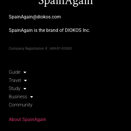
SpainAgain
SpainAgain@diokos.com
SpainAgain is the brand of DIOKOS Inc.
Company Registration # : 449-81-03083
Guide
Travel
Study
Business
Community
About SpainAgain